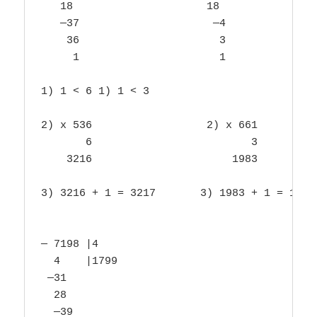
   18                     18

   —37                     —4

    36                      3

     1                      1

1) 1 < 6 1) 1 < 3

2) х 536                  2) х 661

       6                         3

    3216                      1983

3) 3216 + 1 = 3217       3) 1983 + 1 = 1984

— 7198 |4 

  4    |1799

 —31

  28

  —39
