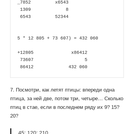
_7852         х6543

 1309             8

 6543         52344

5 * 12 805 + 73 607) = 432 060

+12805              х86412

 73607                   5

7. Посмотри, как летят птицы: впереди одна
птица, за ней две, потом три, четыре… Сколько
птиц в стае, если в последнем ряду их 9? 15?
20?
45; 120; 210.