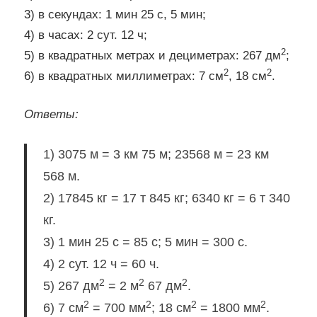
3) в секундах: 1 мин 25 с, 5 мин;
4) в часах: 2 сут. 12 ч;
2
5) в квадратных метрах и дециметрах: 267 дм
;
2
2
6) в квадратных миллиметрах: 7 см
, 18 см
.
Ответы:
1) 3075 м = 3 км 75 м; 23568 м = 23 км
568 м.
2) 17845 кг = 17 т 845 кг; 6340 кг = 6 т 340
кг.
3) 1 мин 25 c = 85 c; 5 мин = 300 с.
4) 2 сут. 12 ч = 60 ч.
2
2
2
5) 267 дм
= 2 м
67 дм
.
2
2
2
2
6) 7 см
= 700 мм
; 18 см
= 1800 мм
.