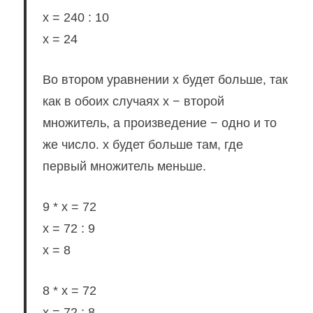
x = 240 : 10
x = 24
Во втором уравнении x будет больше, так
как в обоих случаях x − второй
множитель, а произведение − одно и то
же число. x будет больше там, где
первый множитель меньше.
9 * x = 72
x = 72 : 9
x = 8
8 * x = 72
x = 72 : 8