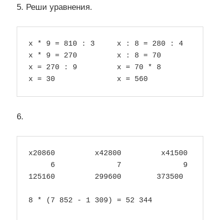
5. Реши уравнения.
х * 9 = 810 : 3     х : 8 = 280 : 4         
х * 9 = 270         х : 8 = 70              
х = 270 : 9         х = 70 * 8              
6.
х20860         х42800         х41500        
     6              7              9        
125160         299600        373500         
8 * (7 852 - 1 309) = 52 344
