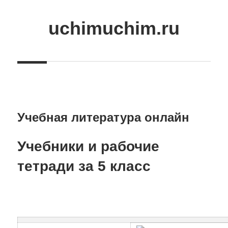
Skip
to
uchimuchim.ru
content
Все
для
учёбы!
Учебная литература онлайн
Учебники и рабочие
тетради за 5 класс