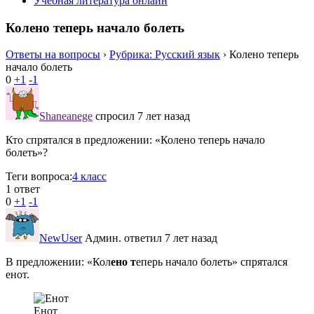
Учебная литература онлайн
Колено теперь начало болеть
Ответы на вопросы
›
Рубрика: Русский язык
›
Колено теперь
начало болеть
0
+1
-1
Shaneanege
спросил 7 лет назад
Кто спрятался в предложении: «Колено теперь начало
болеть»?
Теги вопроса:
4 класс
1 ответ
0
+1
-1
NewUser
Админ.
ответил 7 лет назад
В предложении: «Кол
ено т
еперь начало болеть» спрятался
енот.
Енот