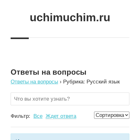
Skip
to
uchimuchim.ru
content
Все
для
учёбы!
Ответы на вопросы
Ответы на вопросы
›
Рубрика: Русский язык
Фильтр:
Все
Ждет ответа